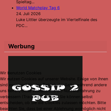
Spieltag...
World Matchplay Tag 6
24. Juli 2026
Luke Littler überzeugte im Viertelfinale des
PDC...
Werbung
Wir benutzen Cookies
Wir nutzen Cookies auf unserer Website. Einige von ihnen
sind essenziell für den Betrieb der Seite, während andere
uns helfen, diese Website und die Nutzererfahrung zu
verbessern (Tracking Cookies). Sie können selbst
entscheiden, ob Sie die Cookies zulassen möchten. Bitte
beachten Sie, dass bei einer Ablehnung womöglich nicht